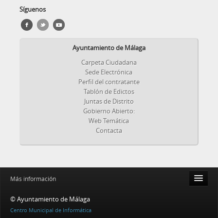
Síguenos
Ayuntamiento de Málaga
Carpeta Ciudadana
Sede Electrónica
Perfil del contratante
Tablón de Edictos
Juntas de Distrito
Gobierno Abierto:
Web Temática
Contacta
Más información
Accsesibilidad
© Ayuntamiento de Málaga
Centro Municipal de Informática