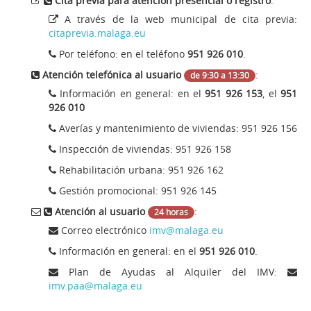
Cita previa para atención presencial o registro
:
Enlaces
Registro de Demandantes
A través de la web municipal de cita previa:
citaprevia.malaga.eu
FAQ
Otras Actuaciones
Por teléfono: en
el teléfono
951 926 010
.
Atención telefónica al usuario
:
de 9:30 a 13:30
Información en general:
en el
951 926 153
, el
951
926 010
Averías y mantenimiento de viviendas: 951 926 156
Inspección de viviendas: 951 926 158
Rehabilitación urbana: 951 926 162
Gestión promocional: 951 926 145
Atención al usuario
:
24 horas
Correo electrónico
imv@malaga.eu
Información en general: en el
951 926 010
.
Plan de Ayudas al Alquiler del IMV:
imv.paa@malaga.eu